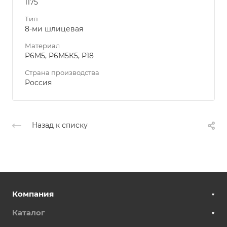
1175
Тип
8-ми шлицевая
Материал
Р6М5, Р6М5К5, Р18
Страна производства
Россия
Назад к списку
Компания
Каталог