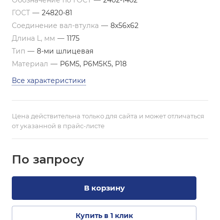
Обозначение по ГОСТ
—
2402-1402
ГОСТ
—
24820-81
Соединение вал-втулка
—
8х56х62
Длина L, мм
—
1175
Тип
—
8-ми шлицевая
Материал
—
Р6М5, Р6М5К5, Р18
Все характеристики
Цена действительна только для сайта и может отличаться
от указанной в прайс-листе
По зап
р
осу
В корзину
Купить в 1 клик