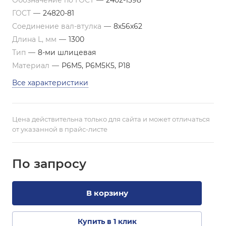
Обозначение по ГОСТ
—
2402-1398
ГОСТ
—
24820-81
Соединение вал-втулка
—
8х56х62
Длина L, мм
—
1300
Тип
—
8-ми шлицевая
Материал
—
Р6М5, Р6М5К5, Р18
Все характеристики
Цена действительна только для сайта и может отличаться
от указанной в прайс-листе
По зап
р
осу
В корзину
Купить в 1 клик