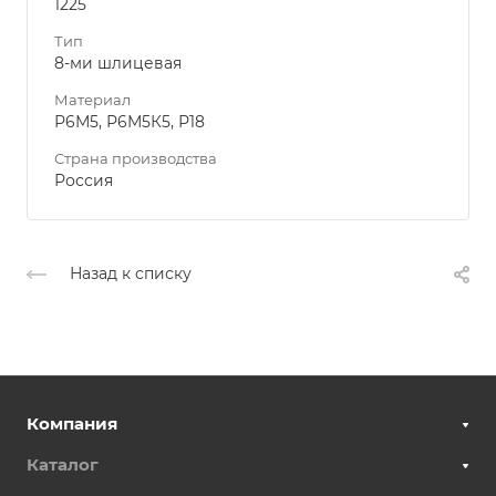
1225
Тип
8-ми шлицевая
Материал
Р6М5, Р6М5К5, Р18
Страна производства
Россия
Назад к списку
Компания
Каталог