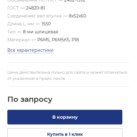
Обозначение по ГОСТ
—
2402-1392
ГОСТ
—
24820-81
Соединение вал-втулка
—
8х52х60
Длина L, мм
—
1550
Тип
—
8-ми шлицевая
Материал
—
Р6М5, Р6М5К5, Р18
Все характеристики
Цена действительна только для сайта и может отличаться
от указанной в прайс-листе
По зап
р
осу
В корзину
Купить в 1 клик