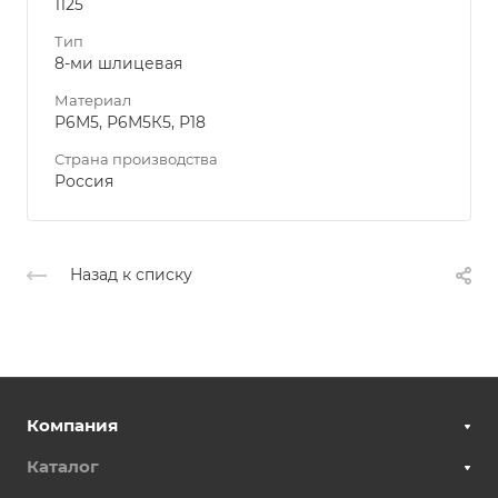
1125
Тип
8-ми шлицевая
Материал
Р6М5, Р6М5К5, Р18
Страна производства
Россия
Назад к списку
Компания
Каталог