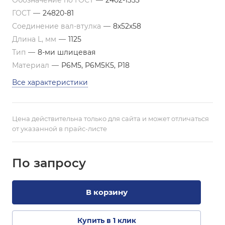
Обозначение по ГОСТ
—
2402-1353
ГОСТ
—
24820-81
Соединение вал-втулка
—
8х52х58
Длина L, мм
—
1125
Тип
—
8-ми шлицевая
Материал
—
Р6М5, Р6М5К5, Р18
Все характеристики
Цена действительна только для сайта и может отличаться
от указанной в прайс-листе
По зап
р
осу
В корзину
Купить в 1 клик