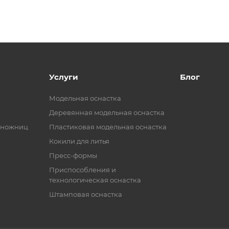
Услуги
Блог
Модельная оснастка
Деревянная модельная оснастка
 ножниц
Пластиковая модельная оснастка
Кокили для литья
Пресс-формы
Приспособления и
технологическая оснастка
Штамповая оснастка