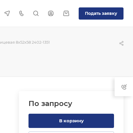
Подать заявку
цевая 8x52x58 2402-1351
По зап
р
осу
В корзину