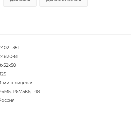
2402-1351
24820-81
8х52х58
1125
8-ми шлицевая
Р6М5, Р6М5К5, Р18
Россия