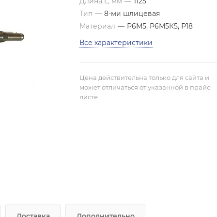
Длина L, мм
—
1125
Тип
—
8-ми шлицевая
Материал
—
Р6М5, Р6М5К5, Р18
Все характеристики
Цена действительна только для сайта и
может отличаться от указанной в прайс-
листе
Доставка
Дополнительно