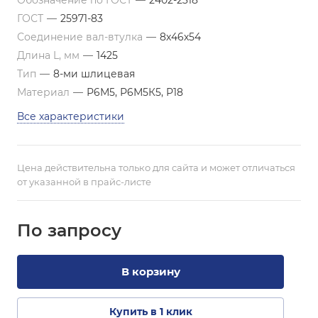
Обозначение по ГОСТ
—
2402-2318
ГОСТ
—
25971-83
Соединение вал-втулка
—
8х46х54
Длина L, мм
—
1425
Тип
—
8-ми шлицевая
Материал
—
Р6М5, Р6М5К5, Р18
Все характеристики
Цена действительна только для сайта и может отличаться
от указанной в прайс-листе
По зап
р
осу
В корзину
Купить в 1 клик