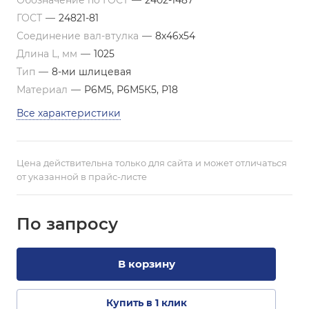
Обозначение по ГОСТ
—
2402-1487
ГОСТ
—
24821-81
Соединение вал-втулка
—
8х46х54
Длина L, мм
—
1025
Тип
—
8-ми шлицевая
Материал
—
Р6М5, Р6М5К5, Р18
Все характеристики
Цена действительна только для сайта и может отличаться
от указанной в прайс-листе
По зап
р
осу
В корзину
Купить в 1 клик