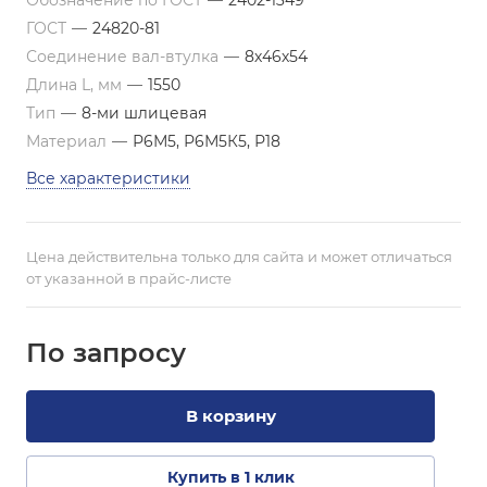
Обозначение по ГОСТ
—
2402-1349
ГОСТ
—
24820-81
Соединение вал-втулка
—
8х46х54
Длина L, мм
—
1550
Тип
—
8-ми шлицевая
Материал
—
Р6М5, Р6М5К5, Р18
Все характеристики
Цена действительна только для сайта и может отличаться
от указанной в прайс-листе
По зап
р
осу
В корзину
Купить в 1 клик