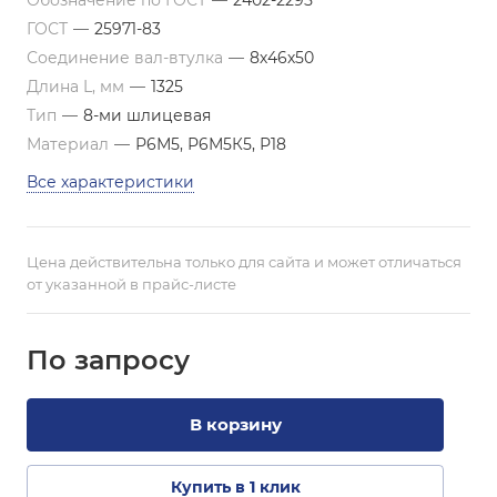
Обозначение по ГОСТ
—
2402-2295
ГОСТ
—
25971-83
Соединение вал-втулка
—
8х46х50
Длина L, мм
—
1325
Тип
—
8-ми шлицевая
Материал
—
Р6М5, Р6М5К5, Р18
Все характеристики
Цена действительна только для сайта и может отличаться
от указанной в прайс-листе
По зап
р
осу
В корзину
Купить в 1 клик