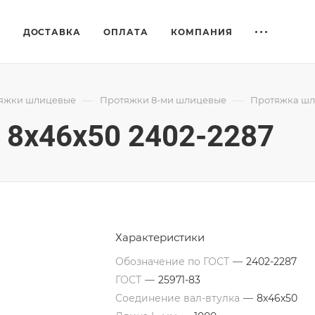
Е
ДОСТАВКА
ОПЛАТА
КОМПАНИЯ
—
—
яжки шлицевые
Протяжки 8-ми шлицевые
Протяжка шл
8x46x50 2402-2287
Характеристики
Обозначение по ГОСТ
—
2402-2287
ГОСТ
—
25971-83
Соединение вал-втулка
—
8х46х50