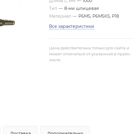
Длина L, мм
—
1000
Тип
—
8-ми шлицевая
Материал
—
Р6М5, Р6М5К5, Р18
Все характеристики
Цена действительна только для сайта и
может отличаться от указанной в прайс-
листе
Доставка
Дополнительно