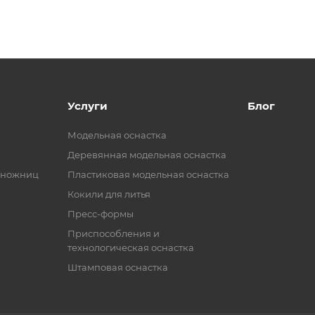
Услуги
Блог
Модельная оснастка
Деревянная модельная оснастка
 ножниц
Пластиковая модельная оснастка
Кокили для литья
Пресс-формы
Приспособления и
технологическая оснастка
Штамповая оснастка