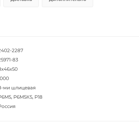
2402-2287
25971-83
8х46х50
1000
8-ми шлицевая
Р6М5, Р6М5К5, Р18
Россия