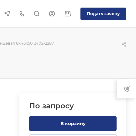
Подать заявку
ицевая 8x46x50 2402-2287
По зап
р
осу
В корзину