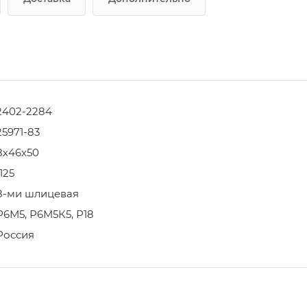
2402-2284
25971-83
8х46х50
1125
8-ми шлицевая
Р6М5, Р6М5К5, Р18
Россия