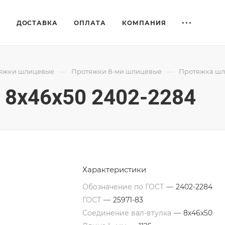
Е
ДОСТАВКА
ОПЛАТА
КОМПАНИЯ
—
—
яжки шлицевые
Протяжки 8-ми шлицевые
Протяжка шл
8x46x50 2402-2284
Характеристики
Обозначение по ГОСТ
—
2402-2284
ГОСТ
—
25971-83
Соединение вал-втулка
—
8х46х50