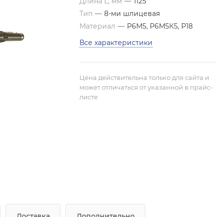
Длина L, мм
—
1125
Тип
—
8-ми шлицевая
Материал
—
Р6М5, Р6М5К5, Р18
Все характеристики
Цена действительна только для сайта и
может отличаться от указанной в прайс-
листе
Доставка
Дополнительно