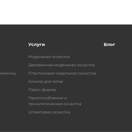
Услуги
Блог
Модельная оснастка
Деревянная модельная оснастка
 ножниц
Пластиковая модельная оснастка
Кокили для литья
Пресс-формы
Приспособления и
технологическая оснастка
Штамповая оснастка