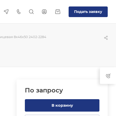
Подать заявку
ицевая 8x46x50 2402-2284
По зап
р
осу
В корзину