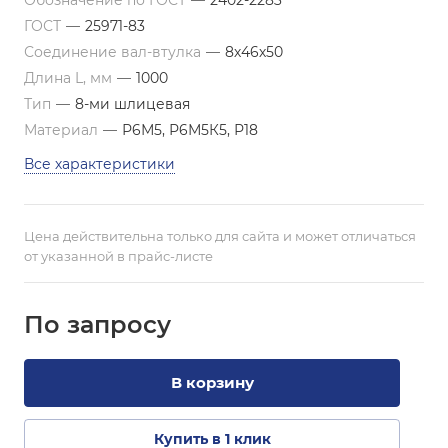
Обозначение по ГОСТ
—
2402-2283
ГОСТ
—
25971-83
Соединение вал-втулка
—
8х46х50
Длина L, мм
—
1000
Тип
—
8-ми шлицевая
Материал
—
Р6М5, Р6М5К5, Р18
Все характеристики
Цена действительна только для сайта и может отличаться
от указанной в прайс-листе
По зап
р
осу
В корзину
Купить в 1 клик