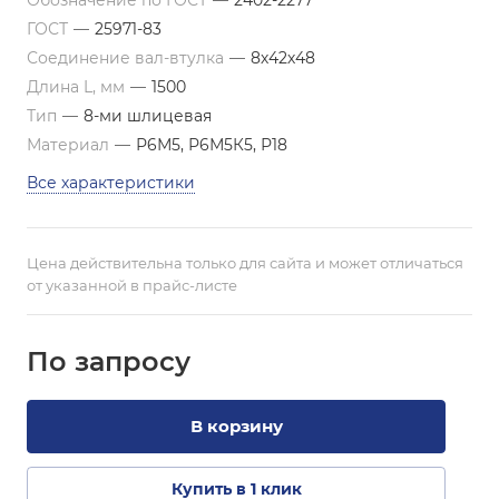
Обозначение по ГОСТ
—
2402-2277
ГОСТ
—
25971-83
Соединение вал-втулка
—
8х42х48
Длина L, мм
—
1500
Тип
—
8-ми шлицевая
Материал
—
Р6М5, Р6М5К5, Р18
Все характеристики
Цена действительна только для сайта и может отличаться
от указанной в прайс-листе
По зап
р
осу
В корзину
Купить в 1 клик