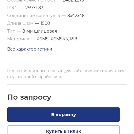
Обозначение по ГОСТ
—
2402-2273
ГОСТ
—
25971-83
Соединение вал-втулка
—
8х42х48
Длина L, мм
—
1500
Тип
—
8-ми шлицевая
Материал
—
Р6М5, Р6М5К5, Р18
Все характеристики
Цена действительна только для сайта и может отличаться
от указанной в прайс-листе
По зап
р
осу
В корзину
Купить в 1 клик