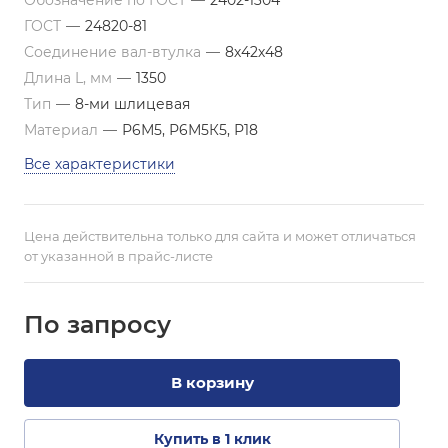
Обозначение по ГОСТ
—
2402-1304
ГОСТ
—
24820-81
Соединение вал-втулка
—
8х42х48
Длина L, мм
—
1350
Тип
—
8-ми шлицевая
Материал
—
Р6М5, Р6М5К5, Р18
Все характеристики
Цена действительна только для сайта и может отличаться
от указанной в прайс-листе
По зап
р
осу
В корзину
Купить в 1 клик