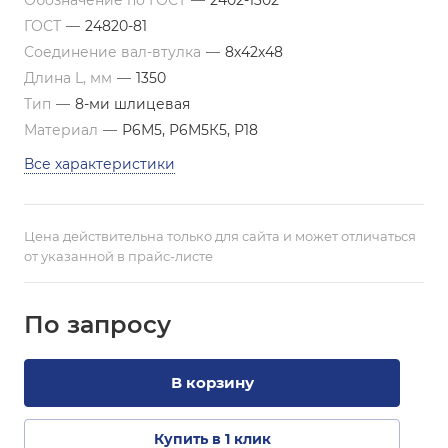
Обозначение по ГОСТ
—
2402-1302
ГОСТ
—
24820-81
Соединение вал-втулка
—
8х42х48
Длина L, мм
—
1350
Тип
—
8-ми шлицевая
Материал
—
Р6М5, Р6М5К5, Р18
Все характеристики
Цена действительна только для сайта и может отличаться
от указанной в прайс-листе
По зап
р
осу
В корзину
Купить в 1 клик