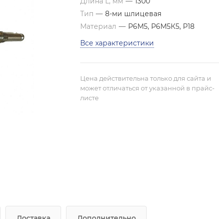
Длина L, мм
—
1300
Тип
—
8-ми шлицевая
Материал
—
Р6М5, Р6М5К5, Р18
Все характеристики
Цена действительна только для сайта и
может отличаться от указанной в прайс-
листе
Доставка
Дополнительно