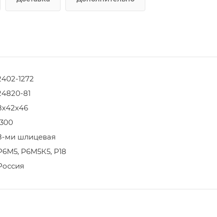
2402-1272
24820-81
8х42х46
1300
8-ми шлицевая
Р6М5, Р6М5К5, Р18
Россия