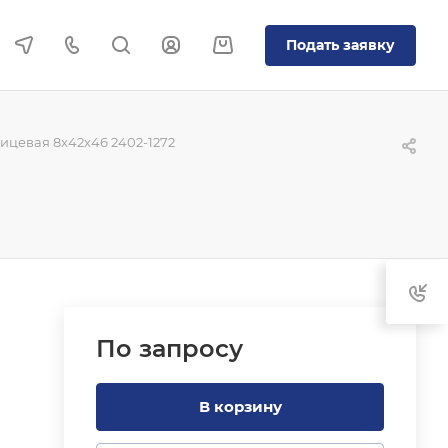
Подать заявку
цевая 8x42x46 2402-1272
По зап
р
осу
В корзину