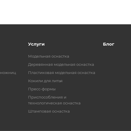
Услуги
Блог
Модельная оснастка
Деревянная модельная оснастка
 ножниц
Пластиковая модельная оснастка
Кокили для литья
Пресс-формы
Приспособления и
технологическая оснастка
Штамповая оснастка