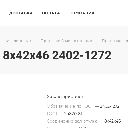
Е
ДОСТАВКА
ОПЛАТА
КОМПАНИЯ
—
—
яжки шлицевые
Протяжки 8-ми шлицевые
Протяжка шли
8x42x46 2402-1272
Характеристики
Обозначение по ГОСТ
—
2402-1272
ГОСТ
—
24820-81
Соединение вал-втулка
—
8х42х46