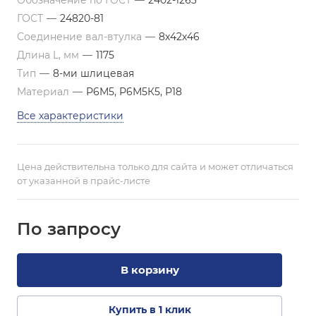
Обозначение по ГОСТ
—
2402-1263
ГОСТ
—
24820-81
Соединение вал-втулка
—
8х42х46
Длина L, мм
—
1175
Тип
—
8-ми шлицевая
Материал
—
Р6М5, Р6М5К5, Р18
Все характеристики
Цена действительна только для сайта и может отличаться
от указанной в прайс-листе
По зап
р
осу
В корзину
Купить в 1 клик