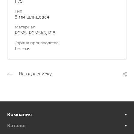
1175
Тип
8-ми шлицевая
Материал
Р6М5, Р6М5К5, Р18
Страна производства
Россия
Назад к списку
Компания
Каталог