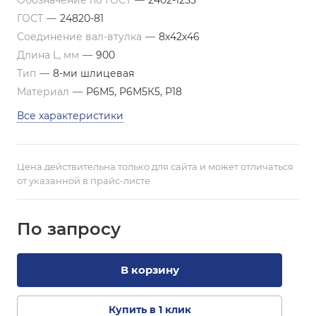
Обозначение по ГОСТ
—
2402-1255
ГОСТ
—
24820-81
Соединение вал-втулка
—
8х42х46
Длина L, мм
—
900
Тип
—
8-ми шлицевая
Материал
—
Р6М5, Р6М5К5, Р18
Все характеристики
Цена действительна только для сайта и может отличаться
от указанной в прайс-листе
По зап
р
осу
В корзину
Купить в 1 клик