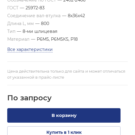
Обозначение по ГОСТ
—
2402-2466
ГОСТ
—
25972-83
Соединение вал-втулка
—
8х36х42
Длина L, мм
—
800
Тип
—
8-ми шлицевая
Материал
—
Р6М5, Р6М5К5, Р18
Все характеристики
Цена действительна только для сайта и может отличаться
от указанной в прайс-листе
По зап
р
осу
В корзину
Купить в 1 клик