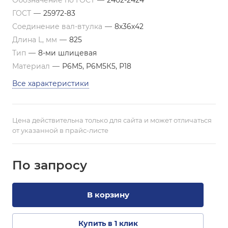
Обозначение по ГОСТ
—
2402-2424
ГОСТ
—
25972-83
Соединение вал-втулка
—
8х36х42
Длина L, мм
—
825
Тип
—
8-ми шлицевая
Материал
—
Р6М5, Р6М5К5, Р18
Все характеристики
Цена действительна только для сайта и может отличаться
от указанной в прайс-листе
По зап
р
осу
В корзину
Купить в 1 клик