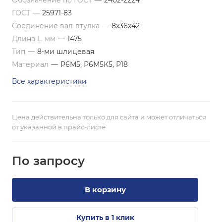
Обозначение по ГОСТ
—
2402-2224
ГОСТ
—
25971-83
Соединение вал-втулка
—
8х36х42
Длина L, мм
—
1475
Тип
—
8-ми шлицевая
Материал
—
Р6М5, Р6М5К5, Р18
Все характеристики
Цена действительна только для сайта и может отличаться
от указанной в прайс-листе
По зап
р
осу
В корзину
Купить в 1 клик