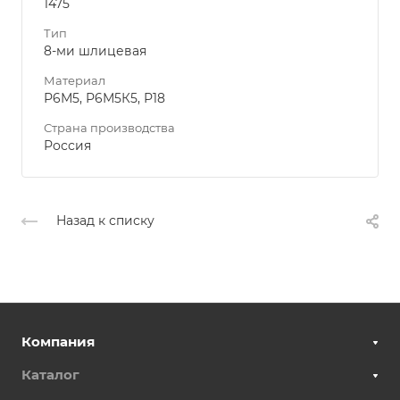
1475
Тип
8-ми шлицевая
Материал
Р6М5, Р6М5К5, Р18
Страна производства
Россия
Назад к списку
Компания
Каталог