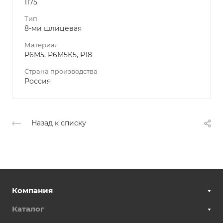
1175
Тип
8-ми шлицевая
Материал
Р6М5, Р6М5К5, Р18
Страна производства
Россия
Назад к списку
Компания
Каталог