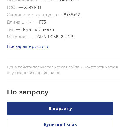
Обозначение по ГОСТ
—
2402-2218
ГОСТ
—
25971-83
Соединение вал-втулка
—
8х36х42
Длина L, мм
—
1175
Тип
—
8-ми шлицевая
Материал
—
Р6М5, Р6М5К5, Р18
Все характеристики
Цена действительна только для сайта и может отличаться
от указанной в прайс-листе
По зап
р
осу
В корзину
Купить в 1 клик