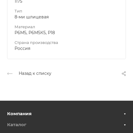
1175
Тип
8-ми шлицевая
Материал
Р6М5, Р6М5К5, Р18
Страна производства
Россия
Назад к списку
Компания
Каталог