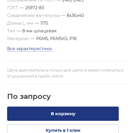
Обозначение по ГОСТ
—
2402-2423
ГОСТ
—
25972-83
Соединение вал-втулка
—
8х36х40
Длина L, мм
—
1175
Тип
—
8-ми шлицевая
Материал
—
Р6М5, Р6М5К5, Р18
Все характеристики
Цена действительна только для сайта и может отличаться
от указанной в прайс-листе
По зап
р
осу
В корзину
Купить в 1 клик