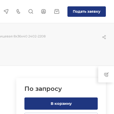
Подать заявку
ицевая 8x36x40 2402-2208
По зап
р
осу
В корзину