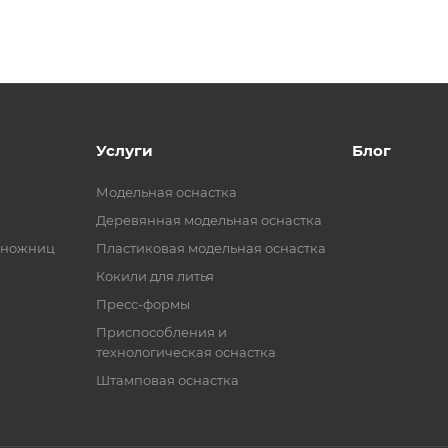
Услуги
Блог
Модельная оснастка
Деревянная модельная оснастка
 ножниц
Пластиковая модельная оснастка
Кокили для литья
Пресс-формы
Приспособления и
технологическая оснастка
Штамповая оснастка