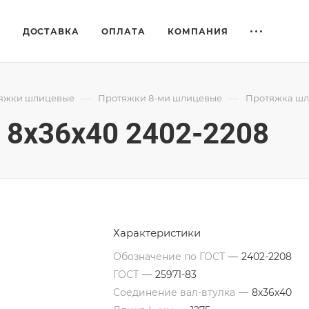
Е
ДОСТАВКА
ОПЛАТА
КОМПАНИЯ
—
—
яжки шлицевые
Протяжки 8-ми шлицевые
Протяжка шл
8x36x40 2402-2208
Характеристики
Обозначение по ГОСТ
—
2402-2208
ГОСТ
—
25971-83
Соединение вал-втулка
—
8х36х40