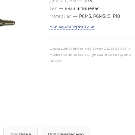
Длина L, мм
—
1275
Тип
—
8-ми шлицевая
Материал
—
Р6М5, Р6М5К5, Р18
Все характеристики
Цена действительна только для сайта и
может отличаться от указанной в прайс-
листе
Доставка
Дополнительно