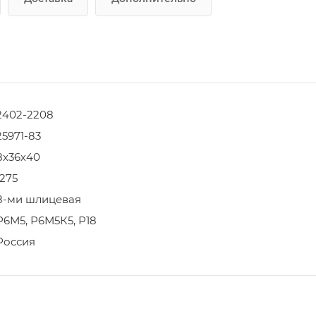
2402-2208
25971-83
8х36х40
1275
8-ми шлицевая
Р6М5, Р6М5К5, Р18
Россия