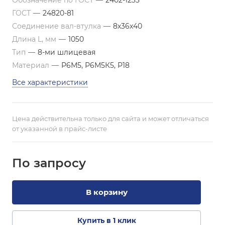
Обозначение по ГОСТ
—
2402-1233
ГОСТ
—
24820-81
Соединение вал-втулка
—
8х36х40
Длина L, мм
—
1050
Тип
—
8-ми шлицевая
Материал
—
Р6М5, Р6М5К5, Р18
Все характеристики
Цена действительна только для сайта и может отличаться
от указанной в прайс-листе
По зап
р
осу
В корзину
Купить в 1 клик