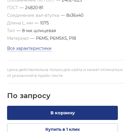
Обозначение по ГОСТ
—
2402-1225
ГОСТ
—
24820-81
Соединение вал-втулка
—
8х36х40
Длина L, мм
—
1075
Тип
—
8-ми шлицевая
Материал
—
Р6М5, Р6М5К5, Р18
Все характеристики
Цена действительна только для сайта и может отличаться
от указанной в прайс-листе
По зап
р
осу
В корзину
Купить в 1 клик