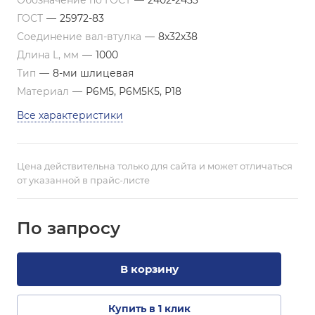
Обозначение по ГОСТ
—
2402-2453
ГОСТ
—
25972-83
Соединение вал-втулка
—
8х32х38
Длина L, мм
—
1000
Тип
—
8-ми шлицевая
Материал
—
Р6М5, Р6М5К5, Р18
Все характеристики
Цена действительна только для сайта и может отличаться
от указанной в прайс-листе
По зап
р
осу
В корзину
Купить в 1 клик