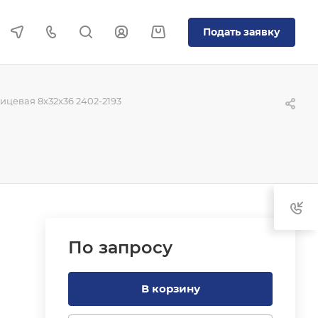
Подать заявку
цевая 8x32x36 2402-2193
По зап
р
осу
В корзину