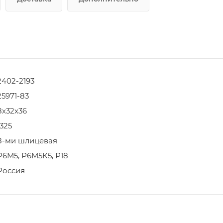
2402-2193
25971-83
8х32х36
1325
8-ми шлицевая
Р6М5, Р6М5К5, Р18
Россия