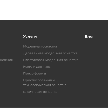
Услуги
Блог
Модельная оснастка
Деревянная модельная оснастка
 ножниц
Пластиковая модельная оснастка
Кокили для литья
Пресс-формы
Приспособления и
технологическая оснастка
Штамповая оснастка