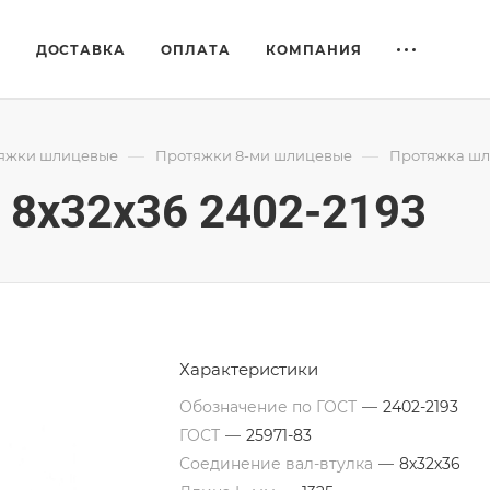
Е
ДОСТАВКА
ОПЛАТА
КОМПАНИЯ
—
—
яжки шлицевые
Протяжки 8-ми шлицевые
Протяжка шли
8x32x36 2402-2193
Характеристики
Обозначение по ГОСТ
—
2402-2193
ГОСТ
—
25971-83
Соединение вал-втулка
—
8х32х36