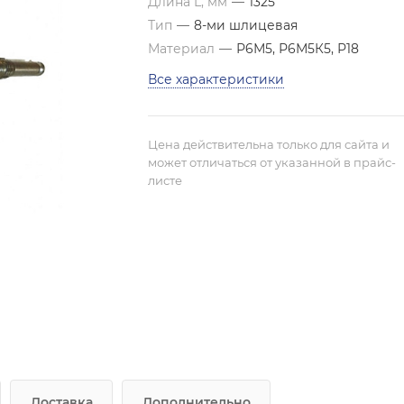
Длина L, мм
—
1325
Тип
—
8-ми шлицевая
Материал
—
Р6М5, Р6М5К5, Р18
Все характеристики
Цена действительна только для сайта и
может отличаться от указанной в прайс-
листе
Доставка
Дополнительно