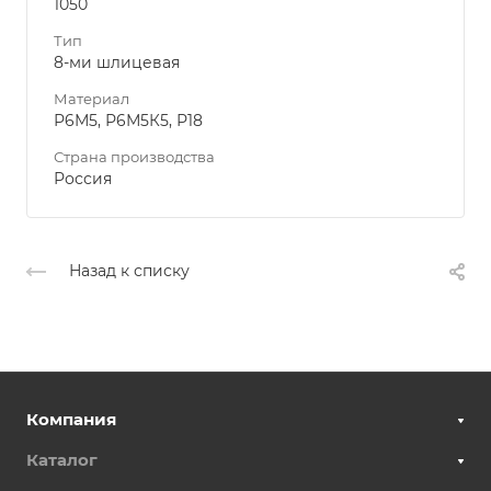
1050
Тип
8-ми шлицевая
Материал
Р6М5, Р6М5К5, Р18
Страна производства
Россия
Назад к списку
Компания
Каталог