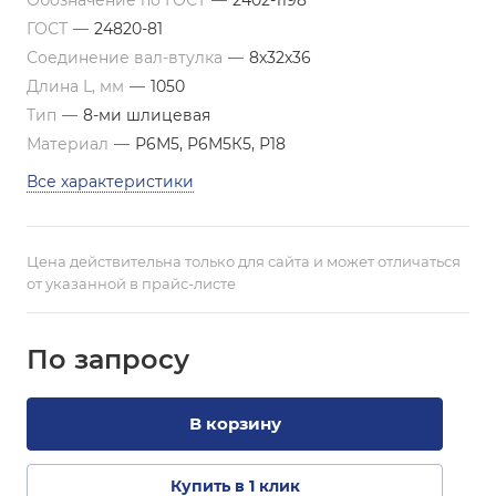
Обозначение по ГОСТ
—
2402-1198
ГОСТ
—
24820-81
Соединение вал-втулка
—
8х32х36
Длина L, мм
—
1050
Тип
—
8-ми шлицевая
Материал
—
Р6М5, Р6М5К5, Р18
Все характеристики
Цена действительна только для сайта и может отличаться
от указанной в прайс-листе
По зап
р
осу
В корзину
Купить в 1 клик