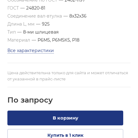
Обозначение по ГОСТ
—
2402-1197
ГОСТ
—
24820-81
Соединение вал-втулка
—
8х32х36
Длина L, мм
—
925
Тип
—
8-ми шлицевая
Материал
—
Р6М5, Р6М5К5, Р18
Все характеристики
Цена действительна только для сайта и может отличаться
от указанной в прайс-листе
По зап
р
осу
В корзину
Купить в 1 клик