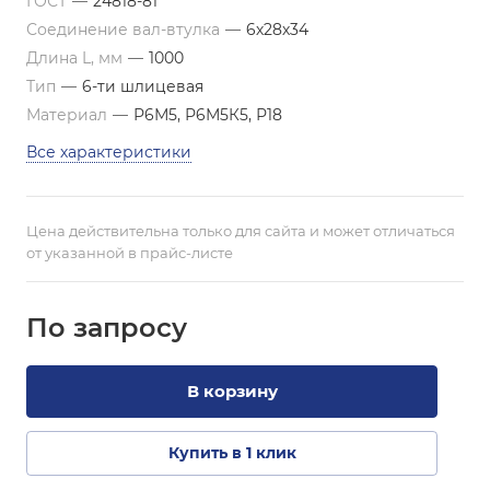
ГОСТ
—
24818-81
Соединение вал-втулка
—
6х28х34
Длина L, мм
—
1000
Тип
—
6-ти шлицевая
Материал
—
Р6М5, Р6М5К5, Р18
Все характеристики
Цена действительна только для сайта и может отличаться
от указанной в прайс-листе
По зап
р
осу
В корзину
Купить в 1 клик