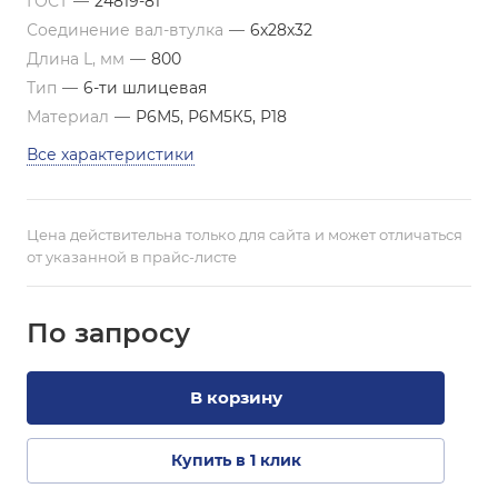
ГОСТ
—
24819-81
Соединение вал-втулка
—
6х28х32
Длина L, мм
—
800
Тип
—
6-ти шлицевая
Материал
—
Р6М5, Р6М5К5, Р18
Все характеристики
Цена действительна только для сайта и может отличаться
от указанной в прайс-листе
По зап
р
осу
В корзину
Купить в 1 клик