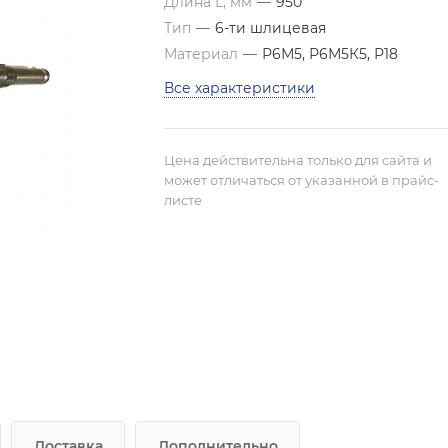
Длина L, мм
—
950
Тип
—
6-ти шлицевая
Материал
—
Р6М5, Р6М5К5, Р18
Все характеристики
Цена действительна только для сайта и
может отличаться от указанной в прайс-
листе
Доставка
Дополнительно