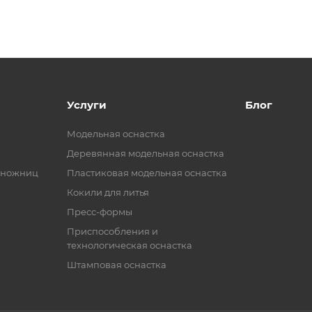
Услуги
Блог
Модельная оснастка
Деревянная модельная оснастка
 ножниц
Пластиковая модельная оснастка
Кокили для литья
Пресс-формы
Приспособления и
технологическая оснастка
Штамповая оснастка