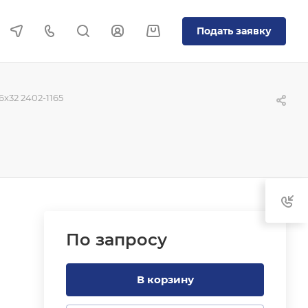
Подать заявку
x32 2402-1165
По зап
р
осу
В корзину