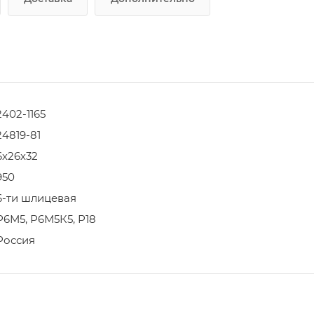
2402-1165
24819-81
6х26х32
950
6-ти шлицевая
Р6М5, Р6М5К5, Р18
Россия