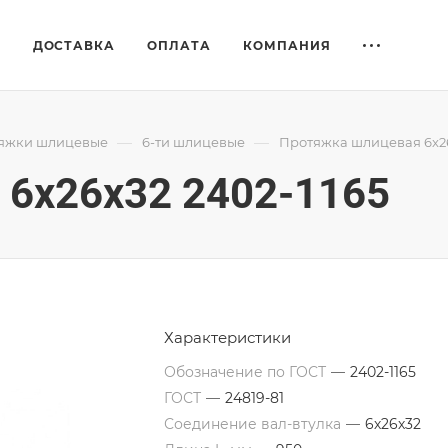
Е
ДОСТАВКА
ОПЛАТА
КОМПАНИЯ
—
—
яжки шлицевые
6-ти шлицевые
Протяжка шлицевая 6x26
6x26x32 2402-1165
Характеристики
Обозначение по ГОСТ
—
2402-1165
ГОСТ
—
24819-81
Соединение вал-втулка
—
6х26х32