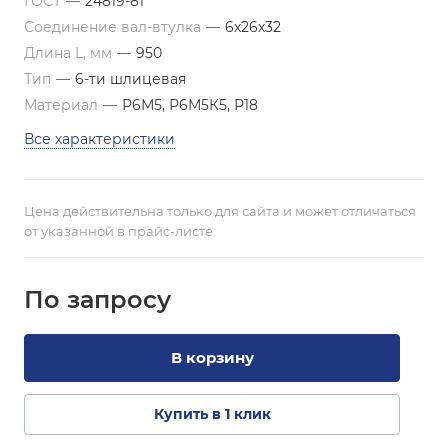
ГОСТ
—
24819-81
Соединение вал-втулка
—
6х26х32
Длина L, мм
—
950
Тип
—
6-ти шлицевая
Материал
—
Р6М5, Р6М5К5, Р18
Все характеристики
Цена действительна только для сайта и может отличаться
от указанной в прайс-листе
По зап
р
осу
В корзину
Купить в 1 клик