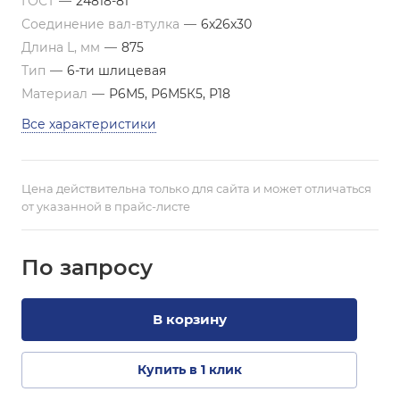
ГОСТ
—
24818-81
Соединение вал-втулка
—
6х26х30
Длина L, мм
—
875
Тип
—
6-ти шлицевая
Материал
—
Р6М5, Р6М5К5, Р18
Все характеристики
Цена действительна только для сайта и может отличаться
от указанной в прайс-листе
По зап
р
осу
В корзину
Купить в 1 клик