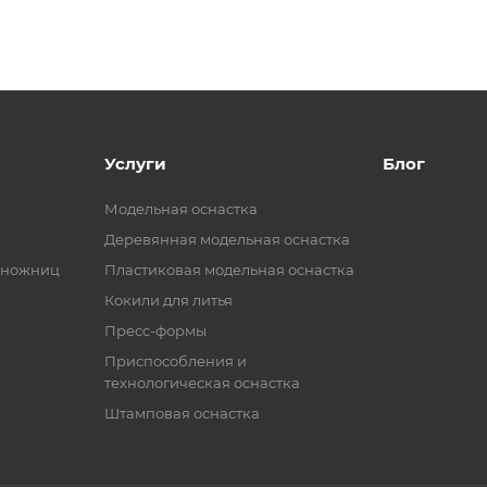
Услуги
Блог
Модельная оснастка
Деревянная модельная оснастка
 ножниц
Пластиковая модельная оснастка
Кокили для литья
Пресс-формы
Приспособления и
технологическая оснастка
Штамповая оснастка