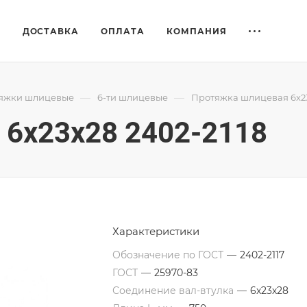
Е
ДОСТАВКА
ОПЛАТА
КОМПАНИЯ
—
—
яжки шлицевые
6-ти шлицевые
Протяжка шлицевая 6x23
6x23x28 2402-2118
Характеристики
Обозначение по ГОСТ
—
2402-2117
ГОСТ
—
25970-83
Соединение вал-втулка
—
6х23х28