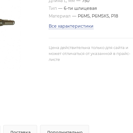
Длина L, мм
—
750
Тип
—
6-ти шлицевая
Материал
—
Р6М5, Р6М5К5, Р18
Все характеристики
Цена действительна только для сайта и
может отличаться от указанной в прайс-
листе
Доставка
Дополнительно