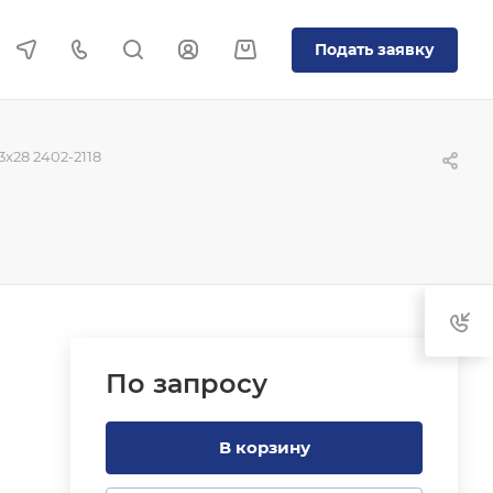
Подать заявку
x28 2402-2118
По зап
р
осу
В корзину