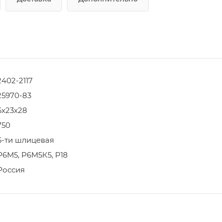
2402-2117
25970-83
6х23х28
750
6-ти шлицевая
Р6М5, Р6М5К5, Р18
Россия