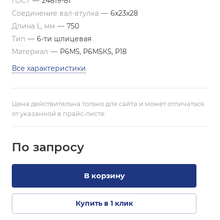
ГОСТ
—
24819-81
Соединение вал-втулка
—
6х23х28
Длина L, мм
—
750
Тип
—
6-ти шлицевая
Материал
—
Р6М5, Р6М5К5, Р18
Все характеристики
Цена действительна только для сайта и может отличаться
от указанной в прайс-листе
По зап
р
осу
В корзину
Купить в 1 клик