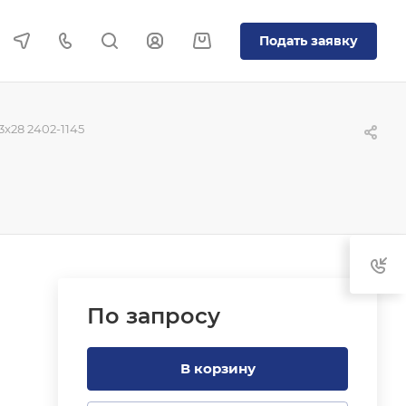
Подать заявку
x28 2402-1145
По зап
р
осу
В корзину