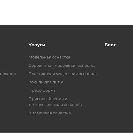
Услуги
Блог
Модельная оснастка
Деревянная модельная оснастка
 ножниц
Пластиковая модельная оснастка
Кокили для литья
Пресс-формы
Приспособления и
технологическая оснастка
Штамповая оснастка