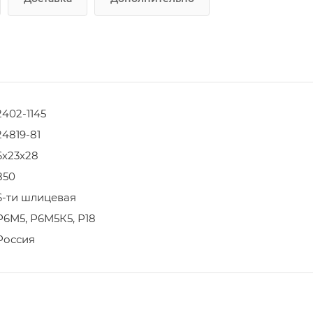
2402-1145
24819-81
6х23х28
850
6-ти шлицевая
Р6М5, Р6М5К5, Р18
Россия