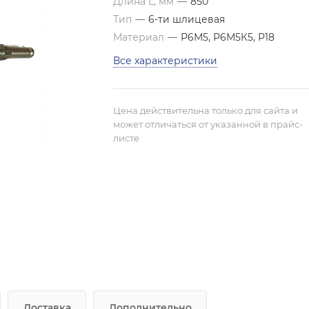
Длина L, мм
—
850
Тип
—
6-ти шлицевая
Материал
—
Р6М5, Р6М5К5, Р18
Все характеристики
Цена действительна только для сайта и
может отличаться от указанной в прайс-
листе
Доставка
Дополнительно