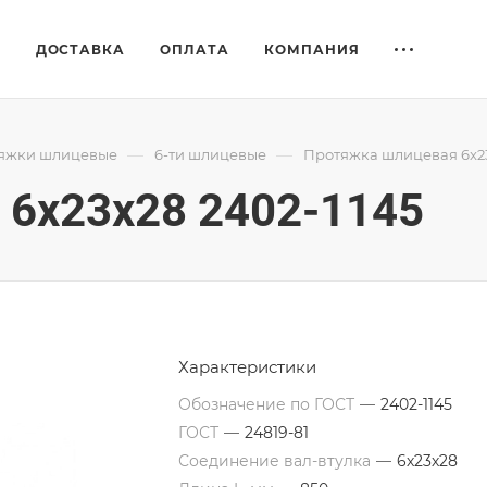
Е
ДОСТАВКА
ОПЛАТА
КОМПАНИЯ
—
—
яжки шлицевые
6-ти шлицевые
Протяжка шлицевая 6x23
6x23x28 2402-1145
Характеристики
Обозначение по ГОСТ
—
2402-1145
ГОСТ
—
24819-81
Соединение вал-втулка
—
6х23х28