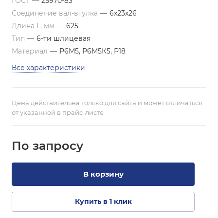
ГОСТ
—
25970-83
Соединение вал-втулка
—
6х23х26
Длина L, мм
—
625
Тип
—
6-ти шлицевая
Материал
—
Р6М5, Р6М5К5, Р18
Все характеристики
Цена действительна только для сайта и может отличаться
от указанной в прайс-листе
По зап
р
осу
В корзину
Купить в 1 клик