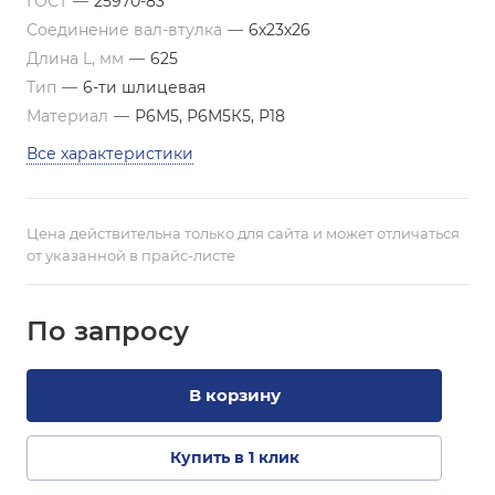
ГОСТ
—
25970-83
Соединение вал-втулка
—
6х23х26
Длина L, мм
—
625
Тип
—
6-ти шлицевая
Материал
—
Р6М5, Р6М5К5, Р18
Все характеристики
Цена действительна только для сайта и может отличаться
от указанной в прайс-листе
По зап
р
осу
В корзину
Купить в 1 клик