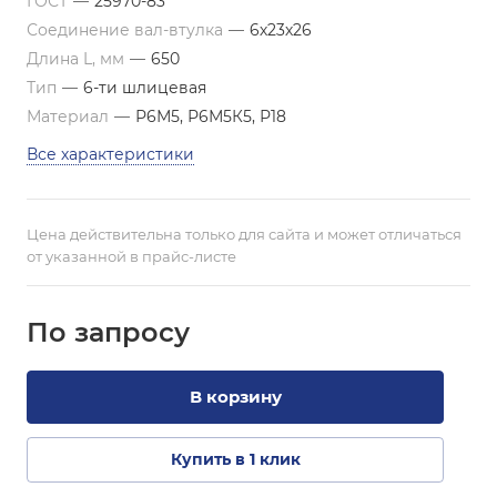
ГОСТ
—
25970-83
Соединение вал-втулка
—
6х23х26
Длина L, мм
—
650
Тип
—
6-ти шлицевая
Материал
—
Р6М5, Р6М5К5, Р18
Все характеристики
Цена действительна только для сайта и может отличаться
от указанной в прайс-листе
По зап
р
осу
В корзину
Купить в 1 клик