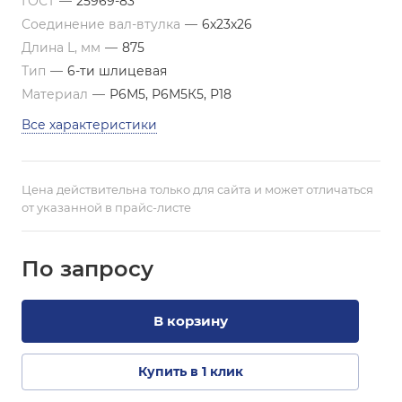
ГОСТ
—
25969-83
Соединение вал-втулка
—
6х23х26
Длина L, мм
—
875
Тип
—
6-ти шлицевая
Материал
—
Р6М5, Р6М5К5, Р18
Все характеристики
Цена действительна только для сайта и может отличаться
от указанной в прайс-листе
По зап
р
осу
В корзину
Купить в 1 клик