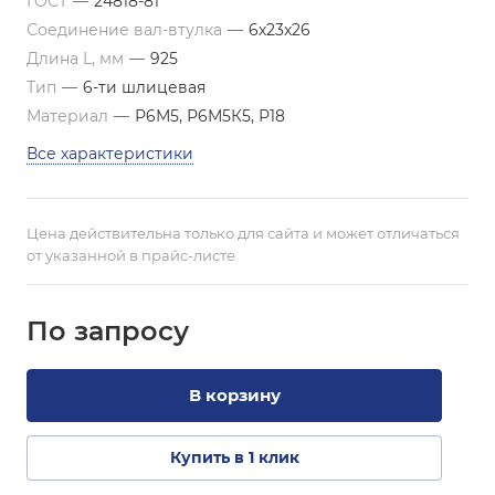
ГОСТ
—
24818-81
Соединение вал-втулка
—
6х23х26
Длина L, мм
—
925
Тип
—
6-ти шлицевая
Материал
—
Р6М5, Р6М5К5, Р18
Все характеристики
Цена действительна только для сайта и может отличаться
от указанной в прайс-листе
По зап
р
осу
В корзину
Купить в 1 клик