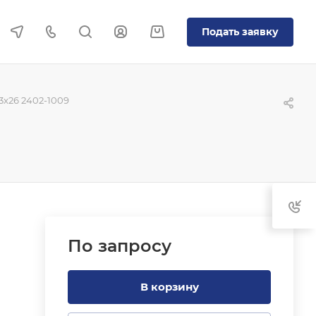
Подать заявку
x26 2402-1009
По зап
р
осу
В корзину