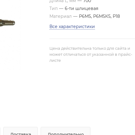
Длина L, мм
—
700
Тип
—
6-ти шлицевая
Материал
—
Р6М5, Р6М5К5, Р18
Все характеристики
Цена действительна только для сайта и
может отличаться от указанной в прайс-
листе
Доставка
Дополнительно