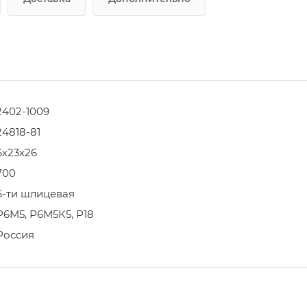
2402-1009
24818-81
6х23х26
700
6-ти шлицевая
Р6М5, Р6М5К5, Р18
Россия