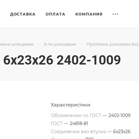
Е
ДОСТАВКА
ОПЛАТА
КОМПАНИЯ
—
—
яжки шлицевые
6-ти шлицевые
Протяжка шлицевая 6x23
6x23x26 2402-1009
Характеристики
Обозначение по ГОСТ
—
2402-1009
ГОСТ
—
24818-81
Соединение вал-втулка
—
6х23х26