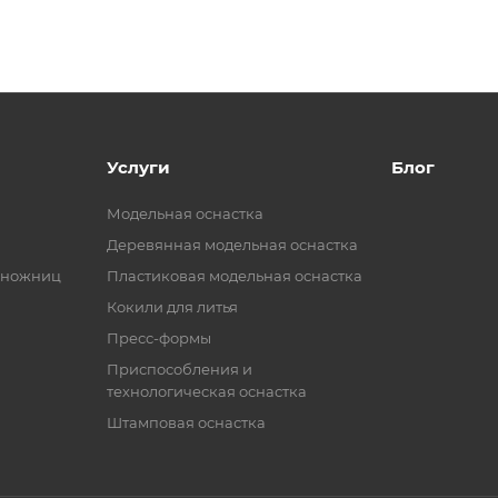
Услуги
Блог
Модельная оснастка
Деревянная модельная оснастка
 ножниц
Пластиковая модельная оснастка
Кокили для литья
Пресс-формы
Приспособления и
технологическая оснастка
Штамповая оснастка