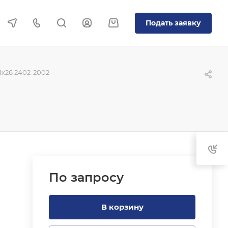
Подать заявку
x26 2402-2002
По зап
р
осу
В корзину