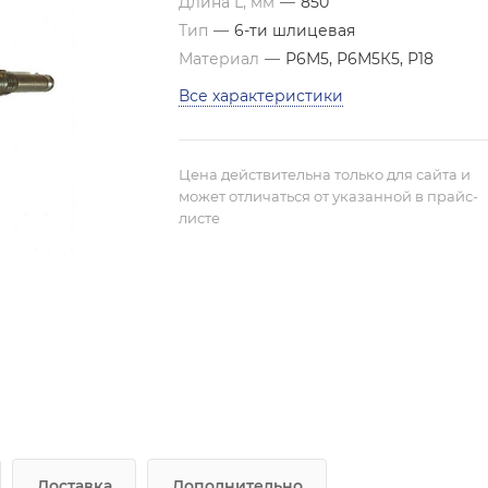
Длина L, мм
—
850
Тип
—
6-ти шлицевая
Материал
—
Р6М5, Р6М5К5, Р18
Все характеристики
Цена действительна только для сайта и
может отличаться от указанной в прайс-
листе
Доставка
Дополнительно