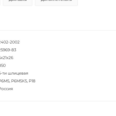
2402-2002
25969-83
6х21х26
850
6-ти шлицевая
Р6М5, Р6М5К5, Р18
Россия