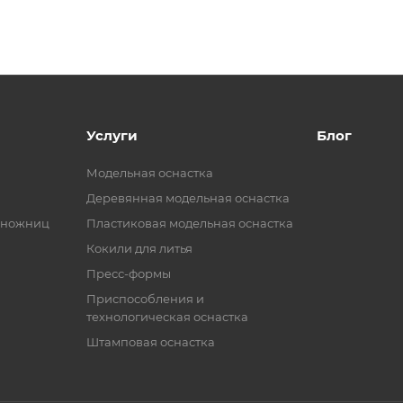
Услуги
Блог
Модельная оснастка
Деревянная модельная оснастка
 ножниц
Пластиковая модельная оснастка
Кокили для литья
Пресс-формы
Приспособления и
технологическая оснастка
Штамповая оснастка