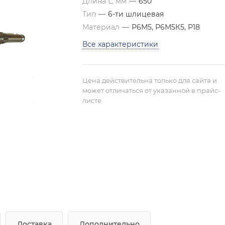
Длина L, мм
—
650
Тип
—
6-ти шлицевая
Материал
—
Р6М5, Р6М5К5, Р18
Все характеристики
Цена действительна только для сайта и
может отличаться от указанной в прайс-
листе
Доставка
Дополнительно