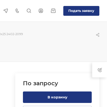
Подать заявку
x25 2402-2099
По зап
р
осу
В корзину