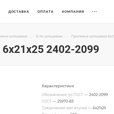
Е
ДОСТАВКА
ОПЛАТА
КОМПАНИЯ
—
—
яжки шлицевые
6-ти шлицевые
Протяжка шлицевая 6x21
6x21x25 2402-2099
Характеристики
Обозначение по ГОСТ
—
2402-2099
ГОСТ
—
25970-83
Соединение вал-втулка
—
6х21х25