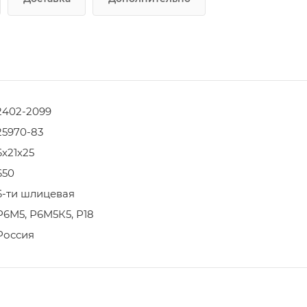
2402-2099
25970-83
6х21х25
650
6-ти шлицевая
Р6М5, Р6М5К5, Р18
Россия