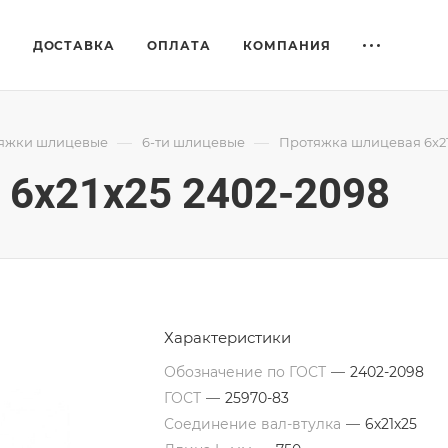
Е
ДОСТАВКА
ОПЛАТА
КОМПАНИЯ
—
—
яжки шлицевые
6-ти шлицевые
Протяжка шлицевая 6x21
6x21x25 2402-2098
Характеристики
Обозначение по ГОСТ
—
2402-2098
ГОСТ
—
25970-83
Соединение вал-втулка
—
6х21х25