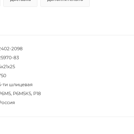
2402-2098
25970-83
6х21х25
750
6-ти шлицевая
Р6М5, Р6М5К5, Р18
Россия