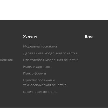
Услуги
Блог
Модельная оснастка
Деревянная модельная оснастка
 ножниц
Пластиковая модельная оснастка
Кокили для литья
Пресс-формы
Приспособления и
технологическая оснастка
Штамповая оснастка