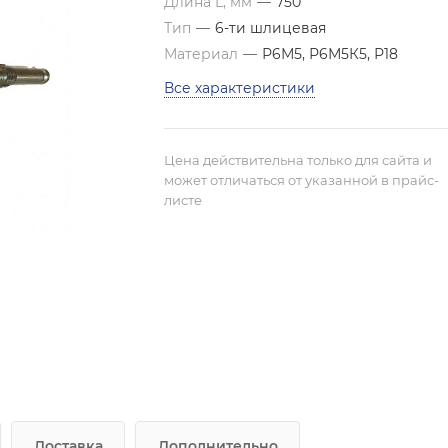
Длина L, мм
—
750
Тип
—
6-ти шлицевая
Материал
—
Р6М5, Р6М5К5, Р18
Все характеристики
Цена действительна только для сайта и
может отличаться от указанной в прайс-
листе
Доставка
Дополнительно