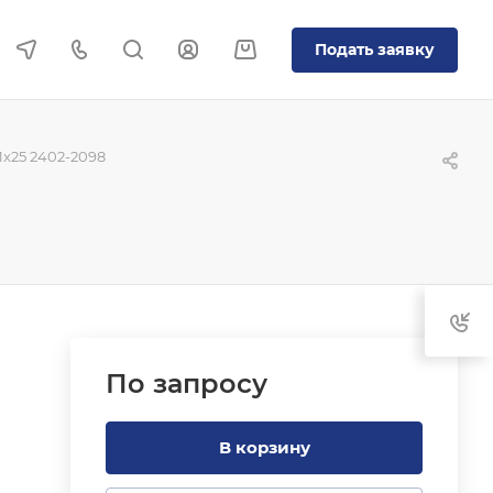
Подать заявку
x25 2402-2098
По зап
р
осу
В корзину