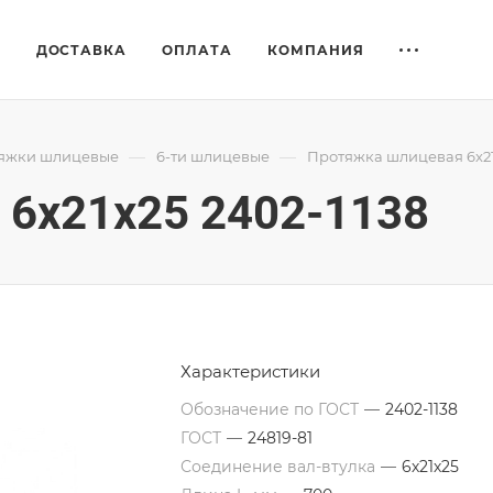
Е
ДОСТАВКА
ОПЛАТА
КОМПАНИЯ
—
—
яжки шлицевые
6-ти шлицевые
Протяжка шлицевая 6x21
6x21x25 2402-1138
Характеристики
Обозначение по ГОСТ
—
2402-1138
ГОСТ
—
24819-81
Соединение вал-втулка
—
6х21х25