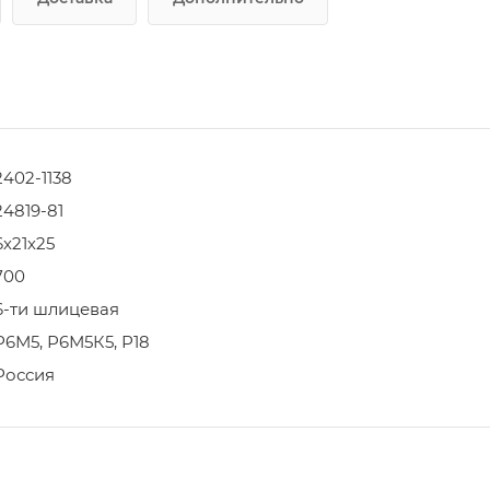
2402-1138
24819-81
6х21х25
700
6-ти шлицевая
Р6М5, Р6М5К5, Р18
Россия