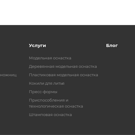
Услуги
Блог
Модельная оснастка
Деревянная модельная оснастка
 ножниц
Пластиковая модельная оснастка
Кокили для литья
Пресс-формы
Приспособления и
технологическая оснастка
Штамповая оснастка