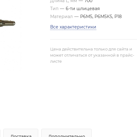
Длина L, мм
—
700
Тип
—
6-ти шлицевая
Материал
—
Р6М5, Р6М5К5, Р18
Все характеристики
Цена действительна только для сайта и
может отличаться от указанной в прайс-
листе
Доставка
Дополнительно