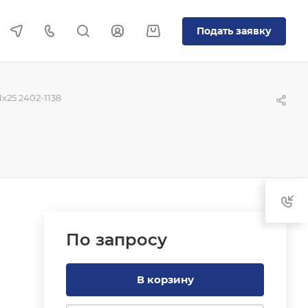
Подать заявку
x25 2402-1138
По зап
р
осу
В корзину